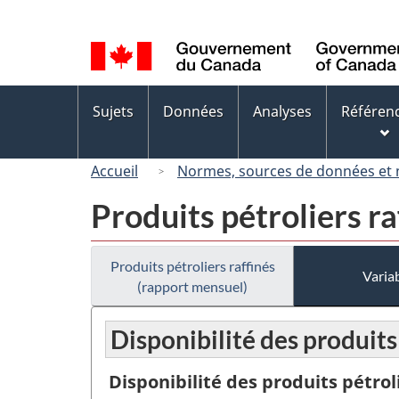
Sélection
de
la
langue
Menus
Sujets
Données
Analyses
Référen
des
sujets
Accueil
Normes, sources de données et
Produits pétroliers r
Produits pétroliers raffinés
Variab
(rapport mensuel)
Disponibilité des produits
Disponibilité des produits pétrol