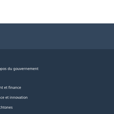
opos du gouvernement
nt et finance
nce et innovation
chtones