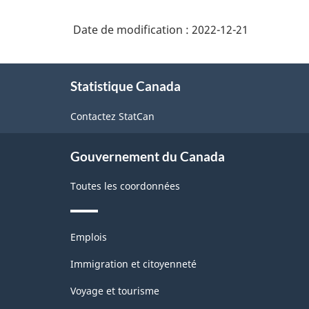
Date de modification :
2022-12-21
À
Statistique Canada
propos
de
Contactez StatCan
ce
site
Gouvernement du Canada
Toutes les coordonnées
Thèmes
Emplois
et
sujets
Immigration et citoyenneté
Voyage et tourisme