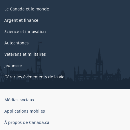
Le Canada et le monde
Argent et finance
Science et innovation
Autochtones
Vétérans et militaires
Jeunesse
Gérer les événements de la vie
Organisation
Médias sociaux
du
gouvernement
Applications mobiles
du
Ã propos de Canada.ca
Canada