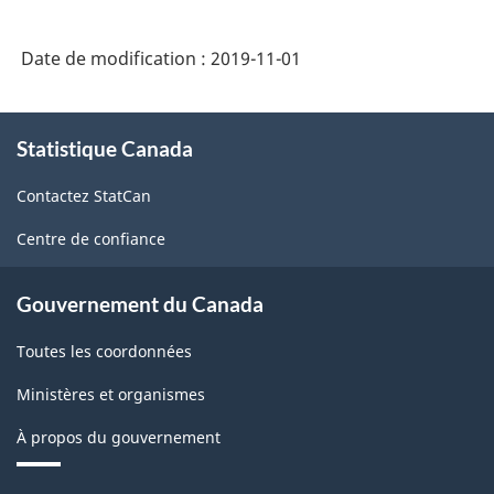
Date de modification :
2019-11-01
À
Statistique Canada
propos
de
Contactez StatCan
ce
site
Centre de confiance
Gouvernement du Canada
Toutes les coordonnées
Ministères et organismes
À propos du gouvernement