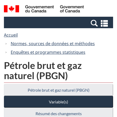
Passer
Passer
Recherche
/
au
à
et
Government
contenu
la
menus
of
Re
principal
version
Canada
et
HTML
Accueil
me
simplifiée
Normes, sources de données et méthodes
Enquêtes et programmes statistiques
Pétrole brut et gaz
naturel (PBGN)
Pétrole brut et gaz naturel (PBGN)
Variable(s)
Résumé des changements