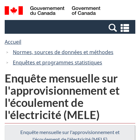
Passer
Passer
Recherche
/
au
à
et
Government
contenu
la
menus
of
Re
principal
version
Canada
et
HTML
Accueil
me
simplifiée
Normes, sources de données et méthodes
Enquêtes et programmes statistiques
Enquête mensuelle sur
l'approvisionnement et
l'écoulement de
l'électricité (MELE)
Enquête mensuelle sur l'approvisionnement et
l'écoulement de l'électricité (MELE)