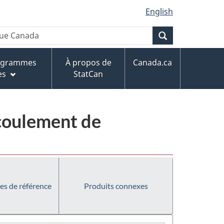
English
Recherche
rogrammes
À propos de
Canada.ca
es
StatCan
écoulement de
es de référence
Produits connexes