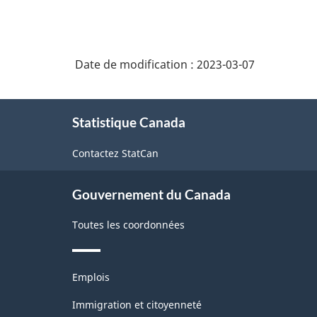
Date de modification :
2023-03-07
À
Statistique Canada
propos
de
Contactez StatCan
ce
site
Gouvernement du Canada
Toutes les coordonnées
Thèmes
Emplois
et
sujets
Immigration et citoyenneté