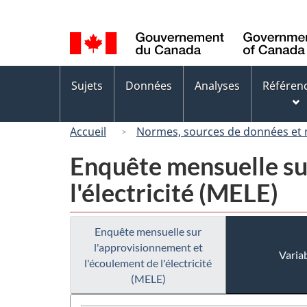
Sélection
de
la
langue
Menus
Sujets
Données
Analyses
Référen
des
sujets
Accueil
Normes, sources de données et
Enquête mensuelle su
l'électricité (MELE)
Enquête mensuelle sur
l'approvisionnement et
Variab
l'écoulement de l'électricité
(MELE)