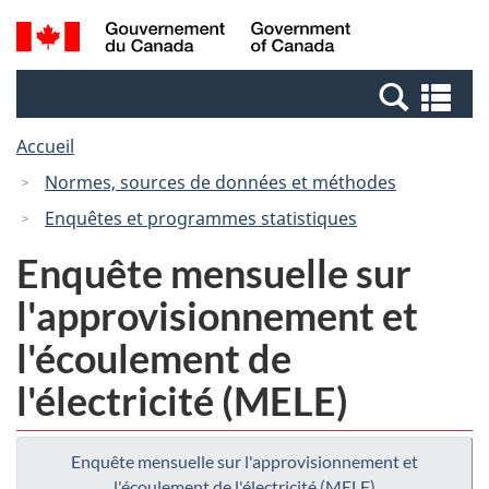
Passer
Passer
Recherche
/
au
à
et
Government
contenu
la
menus
of
Re
principal
version
Canada
et
HTML
Accueil
me
simplifiée
Normes, sources de données et méthodes
Enquêtes et programmes statistiques
Enquête mensuelle sur
l'approvisionnement et
l'écoulement de
l'électricité (MELE)
Enquête mensuelle sur l'approvisionnement et
l'écoulement de l'électricité (MELE)