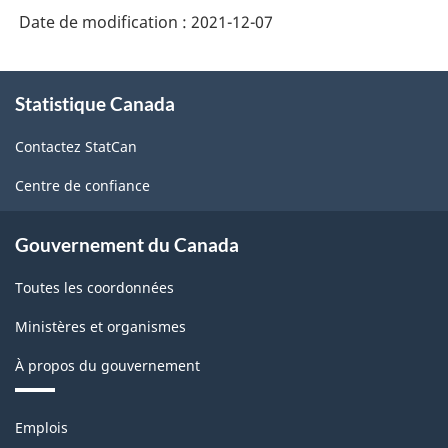
Date de modification :
2021-12-07
À
Statistique Canada
propos
de
Contactez StatCan
ce
site
Centre de confiance
Gouvernement du Canada
Toutes les coordonnées
Ministères et organismes
À propos du gouvernement
Thèmes
Emplois
et