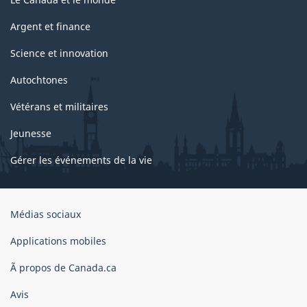
Argent et finance
Science et innovation
Autochtones
Vétérans et militaires
Jeunesse
Gérer les événements de la vie
Organisation
Médias sociaux
du
gouvernement
Applications mobiles
du
Ã propos de Canada.ca
Canada
Avis