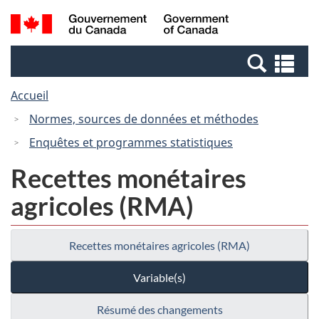
Passer
Passer
Recherche
/
au
à
et
Government
contenu
la
menus
of
Re
principal
version
Canada
et
HTML
Accueil
me
simplifiée
Normes, sources de données et méthodes
Enquêtes et programmes statistiques
Recettes monétaires
agricoles (RMA)
Recettes monétaires agricoles (RMA)
Variable(s)
Résumé des changements