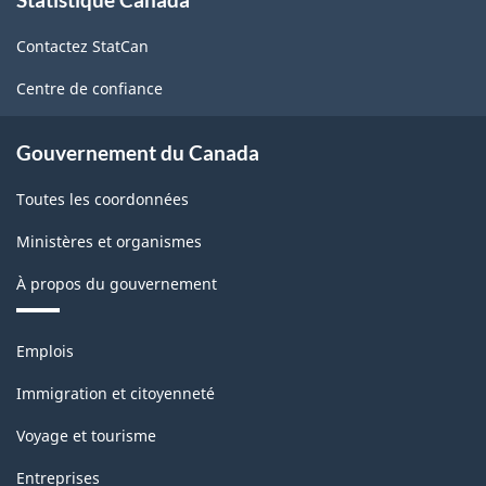
propos
de
Contactez StatCan
ce
site
Centre de confiance
Gouvernement du Canada
Toutes les coordonnées
Ministères et organismes
À propos du gouvernement
Thèmes
Emplois
et
sujets
Immigration et citoyenneté
Voyage et tourisme
Entreprises