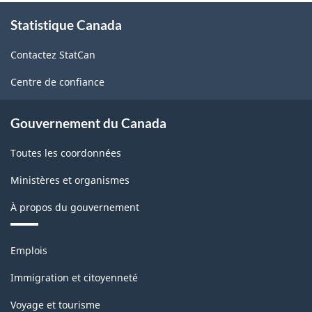
À
Statistique Canada
propos
de
Contactez StatCan
ce
site
Centre de confiance
Gouvernement du Canada
Toutes les coordonnées
Ministères et organismes
À propos du gouvernement
Thèmes
Emplois
et
sujets
Immigration et citoyenneté
Voyage et tourisme