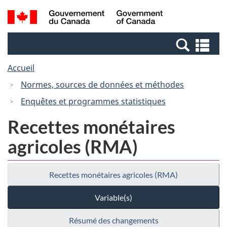
Passer
Passer
Recherche
/
au
à
et
Government
contenu
la
menus
of
Re
principal
version
Canada
et
HTML
Accueil
me
simplifiée
Normes, sources de données et méthodes
Enquêtes et programmes statistiques
Recettes monétaires
agricoles (RMA)
Recettes monétaires agricoles (RMA)
Variable(s)
Résumé des changements