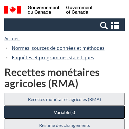
Passer
Passer
Recherche
/
au
à
et
Government
contenu
la
menus
of
Re
principal
version
Canada
et
HTML
Accueil
me
simplifiée
Normes, sources de données et méthodes
Enquêtes et programmes statistiques
Recettes monétaires
agricoles (RMA)
Recettes monétaires agricoles (RMA)
Variable(s)
Résumé des changements