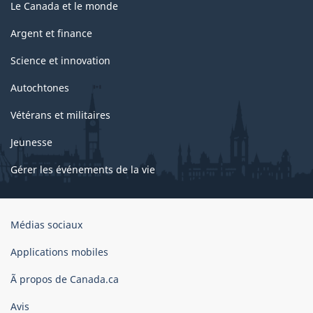
Le Canada et le monde
Argent et finance
Science et innovation
Autochtones
Vétérans et militaires
Jeunesse
Gérer les événements de la vie
Organisation
Médias sociaux
du
gouvernement
Applications mobiles
du
Ã propos de Canada.ca
Canada
Avis