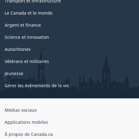
Transport et infrastructure
Le Canada et le monde
Argent et finance
Science et innovation
Autochtones
Vétérans et militaires
Jeunesse
Gérer les événements de la vie
Organisation
Médias sociaux
du
gouvernement
Applications mobiles
du
Ã propos de Canada.ca
Canada