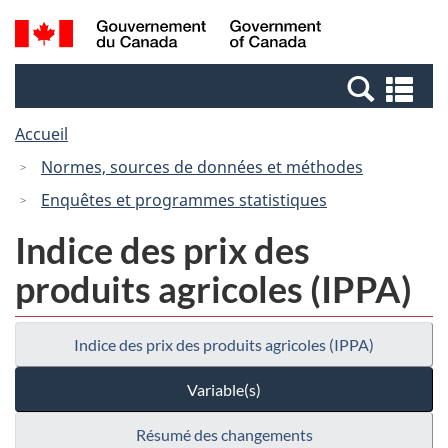
Passer
Passer
Recherche
/
au
à
et
Government
contenu
la
menus
of
Re
principal
version
Canada
et
HTML
Accueil
me
simplifiée
Normes, sources de données et méthodes
Enquêtes et programmes statistiques
Indice des prix des
produits agricoles (IPPA)
Indice des prix des produits agricoles (IPPA)
Variable(s)
Résumé des changements