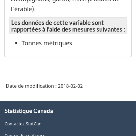
l'érable).
Les données de cette variable sont
rapportées à l'aide des mesures suivantes :
Tonnes métriques
Date de modification :
2018-02-02
À
Statistique Canada
propos
de
Contactez StatCan
ce
site
Centre de confiance