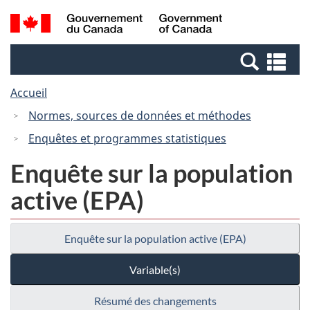
Passer
Passer
Recherche
/
au
à
et
Government
contenu
la
menus
of
Re
principal
version
Canada
et
HTML
Accueil
me
simplifiée
Normes, sources de données et méthodes
Enquêtes et programmes statistiques
Enquête sur la population
active (EPA)
Enquête sur la population active (EPA)
Variable(s)
Résumé des changements