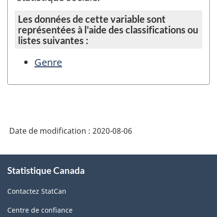
Les données de cette variable sont
représentées à l'aide des classifications ou
listes suivantes :
Genre
Date de modification :
2020-08-06
À
Statistique Canada
propos
de
Contactez StatCan
ce
site
Centre de confiance