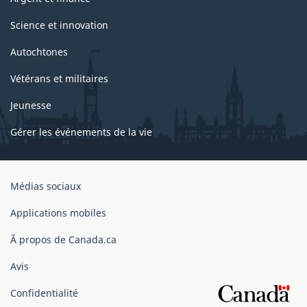
Science et innovation
Autochtones
Vétérans et militaires
Jeunesse
Gérer les événements de la vie
Organisation
Médias sociaux
du
gouvernement
Applications mobiles
du
Ã propos de Canada.ca
Canada
Avis
Confidentialité