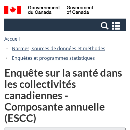
Passer
Passer
Recherche
/
au
à
et
Government
contenu
la
menus
of
Re
principal
version
Canada
et
HTML
Accueil
me
simplifiée
Normes, sources de données et méthodes
Enquêtes et programmes statistiques
Enquête sur la santé dans
les collectivités
canadiennes -
Composante annuelle
(ESCC)