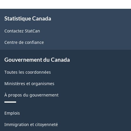
À
Statistique Canada
propos
de
Contactez StatCan
ce
site
Centre de confiance
Gouvernement du Canada
Toutes les coordonnées
Ministères et organismes
À propos du gouvernement
Thèmes
Emplois
et
sujets
Immigration et citoyenneté