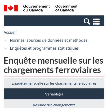
Passer
Recherche
/
au
et
Government
contenu
menus
of
Re
principal
Canada
et
Accueil
me
Normes, sources de données et méthodes
Enquêtes et programmes statistiques
Enquête mensuelle sur les
chargements ferroviaires
Enquête mensuelle sur les chargements ferroviaires
Variable(s)
Résumé des changements