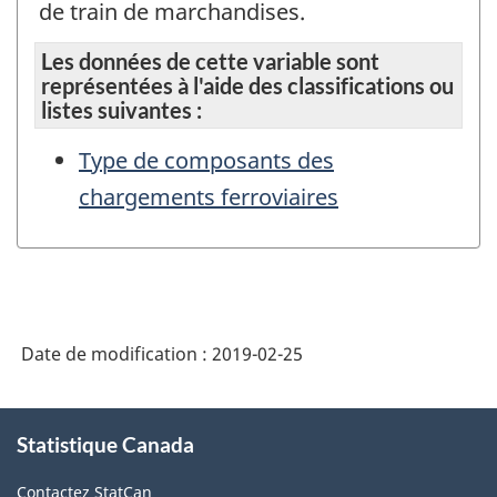
de train de marchandises.
Les données de cette variable sont
représentées à l'aide des classifications ou
listes suivantes :
Type de composants des
chargements ferroviaires
Date de modification :
2019-02-25
À
Statistique Canada
propos
de
Contactez StatCan