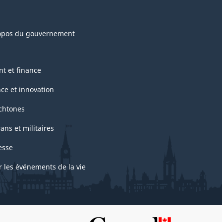
opos du gouvernement
nt et finance
nce et innovation
chtones
ans et militaires
esse
r les événements de la vie