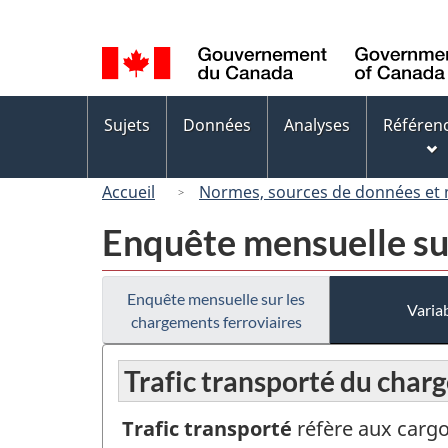
Sélection
de
la
langue
Menus
Sujets
Données
Analyses
Référen
des
sujets
Accueil
Normes, sources de données et
Enquête mensuelle su
Enquête mensuelle sur les
Variab
chargements ferroviaires
Trafic transporté du charg
Trafic transporté
réfère aux carg