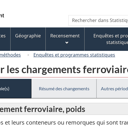
Passer
Passer
Passer
au
à
à
/
Recherche
Rechercher
contenu
« À
la
Government
dans
principal
propos
version
of
Statistique
de
HTML
ces
Géographie
Recensement
Enquêtes et p
Canada
Canada
ce
simplifiée
statistiqu
site »
 méthodes
Enquêtes et programmes statistiques
r les chargements ferroviair
le(s)
Résumé des changements
Autres périod
ement ferroviaire, poids
os et leurs conteneurs ou remorques qui sont tr