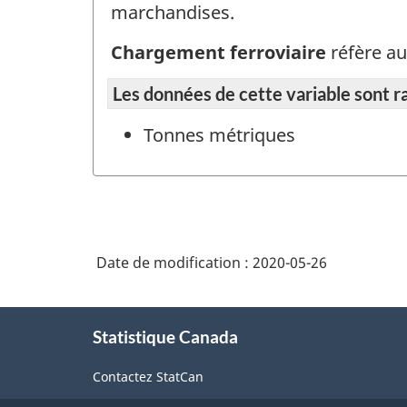
marchandises.
Chargement ferroviaire
réfère a
Les données de cette variable sont r
Tonnes métriques
Date de modification :
2020-05-26
À
Statistique Canada
propos
de
Contactez StatCan
ce
site