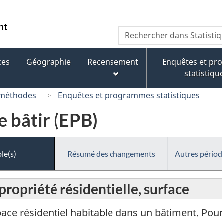
Passer
Passer
Passer
au
à
à
/
Recherche
Rechercher
contenu
« À
la
Government
dans
principal
propos
version
of
Statistique
de
HTML
ces
Géographie
Recensement
Enquêtes et p
Canada
Canada
ce
simplifiée
statistiqu
site »
 méthodes
Enquêtes et programmes statistiques
 bâtir (EPB)
le(s)
Résumé des changements
Autres périod
propriété résidentielle, surface
ace résidentiel habitable dans un bâtiment. Pour 