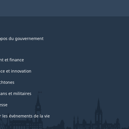
opos du gouvernement
nt et finance
nce et innovation
chtones
ans et militaires
esse
r les événements de la vie