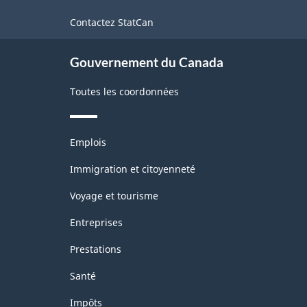
de
Contactez StatCan
ce
site
Gouvernement du Canada
Toutes les coordonnées
Thèmes
Emplois
et
sujets
Immigration et citoyenneté
Voyage et tourisme
Entreprises
Prestations
Santé
Impôts