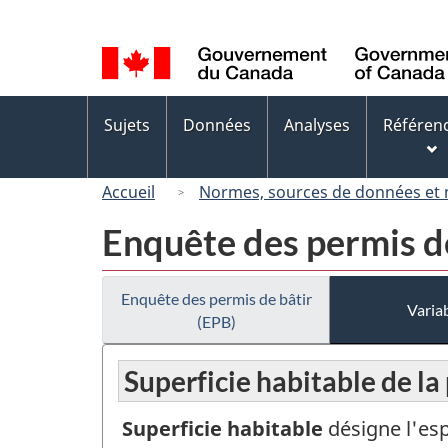
Sélection
de
la
langue
Menus
Sujets
Données
Analyses
Référen
des
sujets
Accueil
Normes, sources de données et
Enquête des permis de
Enquête des permis de bâtir
Variab
(EPB)
Superficie habitable de la 
Superficie habitable
désigne l'esp