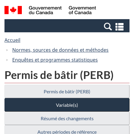
Passer
Passer
Recherche
/
au
à
et
Government
contenu
la
menus
of
Re
principal
version
Canada
et
HTML
Accueil
me
simplifiée
Normes, sources de données et méthodes
Enquêtes et programmes statistiques
Permis de bâtir (PERB)
Permis de bâtir (PERB)
Variable(s)
Résumé des changements
Autres périodes de référence