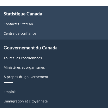
À
Statistique Canada
propos
de
Contactez StatCan
ce
site
Centre de confiance
Gouvernement du Canada
Toutes les coordonnées
Ministères et organismes
À propos du gouvernement
Thèmes
Emplois
et
sujets
Immigration et citoyenneté