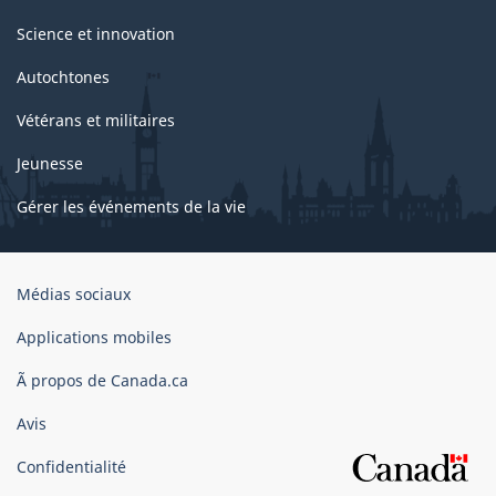
Science et innovation
Autochtones
Vétérans et militaires
Jeunesse
Gérer les événements de la vie
Organisation
Médias sociaux
du
gouvernement
Applications mobiles
du
Ã propos de Canada.ca
Canada
Avis
Confidentialité