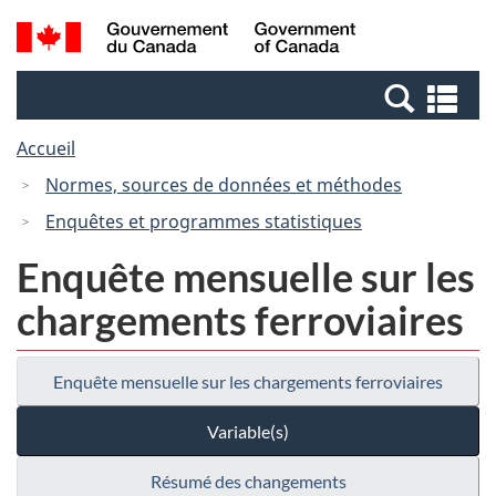
Passer
Passer
Passer
Recherche
/
au
au
à
et
Government
Gestionnaire
contenu
la
menus
of
Re
des
principal
version
Canada
et
Invitations
HTML
Accueil
me
simplifiée
Normes, sources de données et méthodes
Enquêtes et programmes statistiques
Enquête mensuelle sur les
chargements ferroviaires
Enquête mensuelle sur les chargements ferroviaires
Variable(s)
Résumé des changements