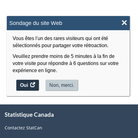
×
Sondage du site Web
Vous êtes l'un des rares visiteurs qui ont été
sélectionnés pour partager votre rétroaction.
Veuillez prendre moins de 5 minutes à la fin de
votre visite pour répondre à 6 questions sur votre
expérience en ligne.
Oui
accéder
Non, merci.
au
sondage.
À
Statistique Canada
propos
de
Contactez StatCan
ce
site