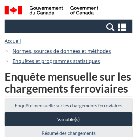
Passer
Passer
Recherche
/
au
à
et
Government
contenu
la
menus
of
Re
principal
version
Canada
et
HTML
Accueil
me
simplifiée
Normes, sources de données et méthodes
Enquêtes et programmes statistiques
Enquête mensuelle sur les
chargements ferroviaires
Enquête mensuelle sur les chargements ferroviaires
Variable(s)
Résumé des changements