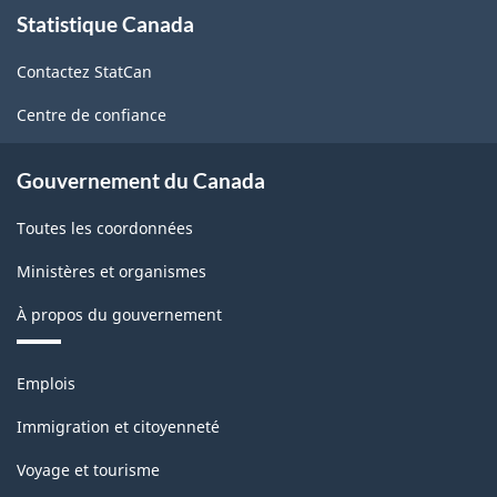
À
Statistique Canada
propos
de
Contactez StatCan
ce
site
Centre de confiance
Gouvernement du Canada
Toutes les coordonnées
Ministères et organismes
À propos du gouvernement
Thèmes
Emplois
et
sujets
Immigration et citoyenneté
Voyage et tourisme