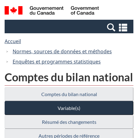
Passer
Passer
Recherche
/
au
à
et
Government
contenu
la
menus
of
Re
principal
version
Canada
et
HTML
Accueil
me
simplifiée
Normes, sources de données et méthodes
Enquêtes et programmes statistiques
Comptes du bilan national
Comptes du bilan national
Variable(s)
Résumé des changements
Autres périodes de référence