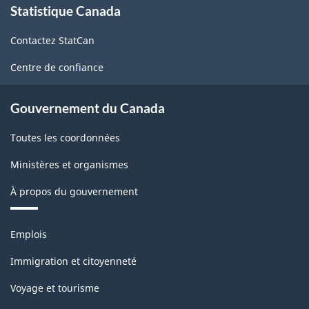
Statistique Canada
propos
de
Contactez StatCan
ce
site
Centre de confiance
Gouvernement du Canada
Toutes les coordonnées
Ministères et organismes
À propos du gouvernement
Thèmes
Emplois
et
sujets
Immigration et citoyenneté
Voyage et tourisme