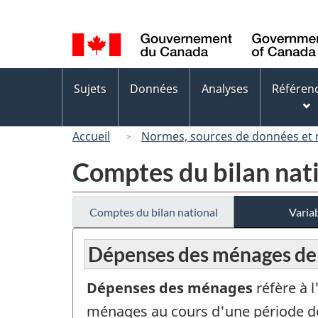
Sélection
de
la
langue
Menus
Sujets
Données
Analyses
Référen
des
sujets
Accueil
Normes, sources de données et
Comptes du bilan nat
Comptes du bilan national
Variab
Dépenses des ménages de 
Dépenses des ménages
réfère à 
ménages au cours d'une période d