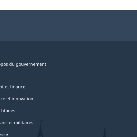
opos du gouvernement
nt et finance
nce et innovation
chtones
ans et militaires
esse