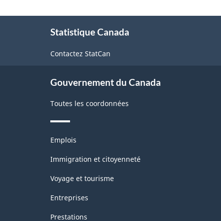
À
Statistique Canada
propos
de
Contactez StatCan
ce
site
Gouvernement du Canada
Toutes les coordonnées
Thèmes
Emplois
et
sujets
Immigration et citoyenneté
Voyage et tourisme
Entreprises
Prestations