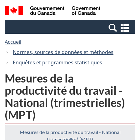
Passer
Passer
Recherche
/
au
à
et
Government
contenu
la
menus
of
Re
principal
version
Canada
et
HTML
Accueil
me
simplifiée
Normes, sources de données et méthodes
Enquêtes et programmes statistiques
Mesures de la
productivité du travail -
National (trimestrielles)
(MPT)
Mesures de la productivité du travail - National
(trimestrielles) (MPT)