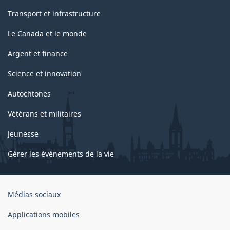
Transport et infrastructure
Le Canada et le monde
Argent et finance
Science et innovation
Autochtones
Vétérans et militaires
Jeunesse
Gérer les événements de la vie
Organisation
Médias sociaux
du
gouvernement
Applications mobiles
du