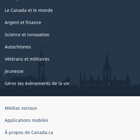
Le Canada et le monde
Argent et finance
Science et innovation
Autochtones
Vétérans et militaires
Jeunesse
Gérer les événements de la vie
Organisation
Médias sociaux
du
gouvernement
Applications mobiles
du
Ã propos de Canada.ca
Canada