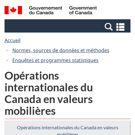
Passer
Passer
Recherche
/
au
à
et
Government
contenu
la
menus
of
Re
principal
version
Canada
et
HTML
Accueil
me
simplifiée
Normes, sources de données et méthodes
Enquêtes et programmes statistiques
Opérations
internationales du
Canada en valeurs
mobilières
Opérations internationales du Canada en valeurs
mobilières