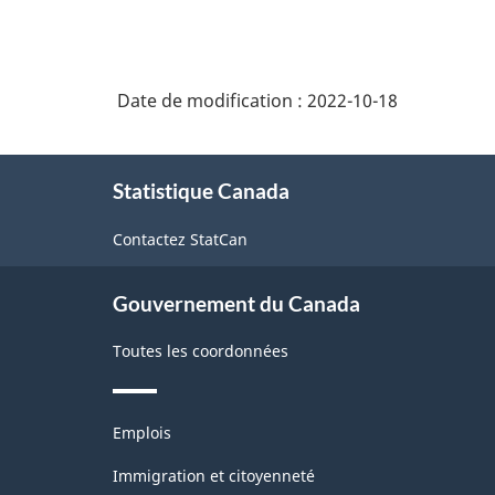
Date de modification :
2022-10-18
À
Statistique Canada
propos
de
Contactez StatCan
ce
site
Gouvernement du Canada
Toutes les coordonnées
Thèmes
Emplois
et
sujets
Immigration et citoyenneté