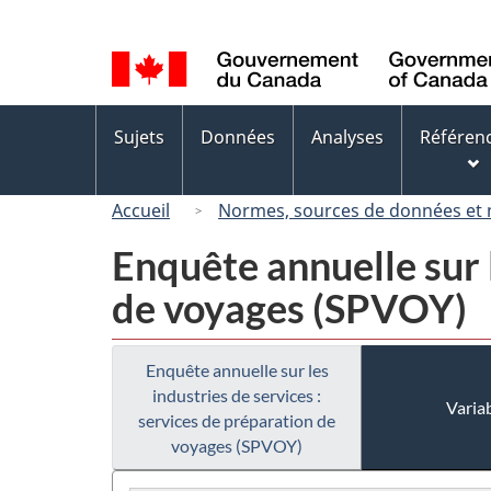
Sélection
de
la
langue
Menus
Sujets
Données
Analyses
Référen
des
sujets
Accueil
Normes, sources de données et
Enquête annuelle sur l
de voyages (SPVOY)
Enquête annuelle sur les
industries de services :
Variab
services de préparation de
voyages (SPVOY)