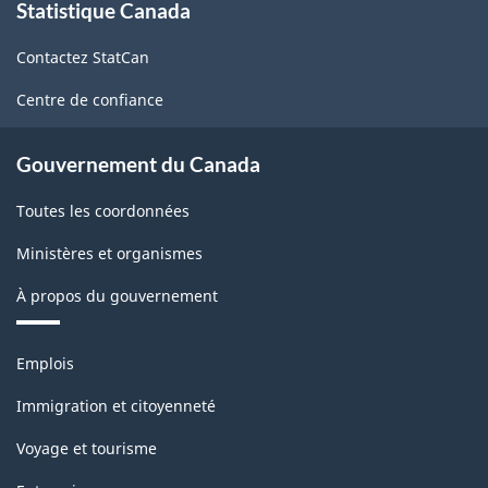
Statistique Canada
propos
de
Contactez StatCan
ce
site
Centre de confiance
Gouvernement du Canada
Toutes les coordonnées
Ministères et organismes
À propos du gouvernement
Thèmes
Emplois
et
sujets
Immigration et citoyenneté
Voyage et tourisme