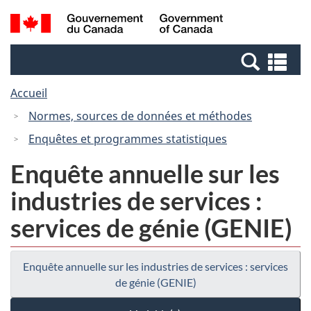
Passer
Passer
Recherche
/
au
à
et
Government
contenu
la
menus
of
Re
principal
version
Canada
et
HTML
Accueil
me
simplifiée
Normes, sources de données et méthodes
Enquêtes et programmes statistiques
Enquête annuelle sur les
industries de services :
services de génie (GENIE)
Enquête annuelle sur les industries de services : services
de génie (GENIE)