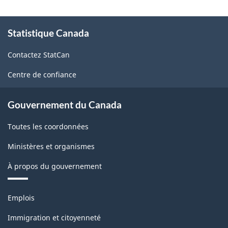
À
Statistique Canada
propos
de
Contactez StatCan
ce
site
Centre de confiance
Gouvernement du Canada
Toutes les coordonnées
Ministères et organismes
À propos du gouvernement
Thèmes
Emplois
et
sujets
Immigration et citoyenneté