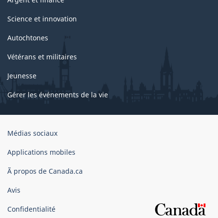
Science et innovation
Autochtones
Vétérans et militaires
Jeunesse
Gérer les événements de la vie
Organisation
Médias sociaux
du
gouvernement
Applications mobiles
du
Ã propos de Canada.ca
Canada
Avis
Confidentialité