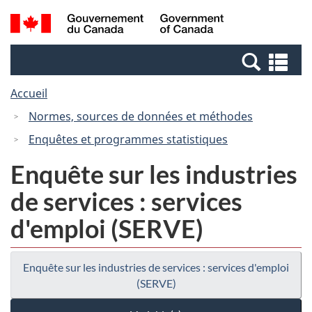
Passer
Passer
Recherche
/
au
à
et
Government
contenu
la
menus
of
Re
principal
version
Canada
et
HTML
Accueil
me
simplifiée
Normes, sources de données et méthodes
Enquêtes et programmes statistiques
Enquête sur les industries
de services : services
d'emploi (SERVE)
Enquête sur les industries de services : services d'emploi
(SERVE)