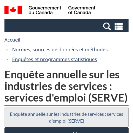
Passer
Passer
Recherche
/
au
à
et
Government
contenu
la
menus
of
Re
principal
version
Canada
et
HTML
Accueil
me
simplifiée
Normes, sources de données et méthodes
Enquêtes et programmes statistiques
Enquête annuelle sur les
industries de services :
services d'emploi (SERVE)
Enquête annuelle sur les industries de services : services
d'emploi (SERVE)