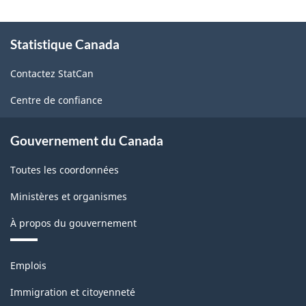
À
Statistique Canada
propos
de
Contactez StatCan
ce
site
Centre de confiance
Gouvernement du Canada
Toutes les coordonnées
Ministères et organismes
À propos du gouvernement
Thèmes
Emplois
et
sujets
Immigration et citoyenneté