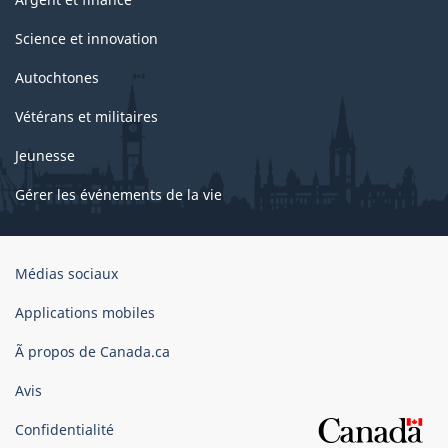
Science et innovation
Autochtones
Vétérans et militaires
Jeunesse
Gérer les événements de la vie
Organisation
Médias sociaux
du
gouvernement
Applications mobiles
du
Ã propos de Canada.ca
Canada
Avis
Confidentialité