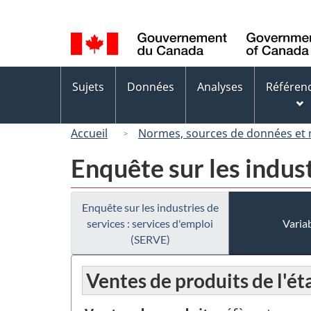
Sélection
de
la
langue
Menus
Sujets
Données
Analyses
Référen
des
sujets
Accueil
Normes, sources de données et
Enquête sur les indust
Enquête sur les industries de
services : services d'emploi
Variab
(SERVE)
Ventes de produits de l'ét