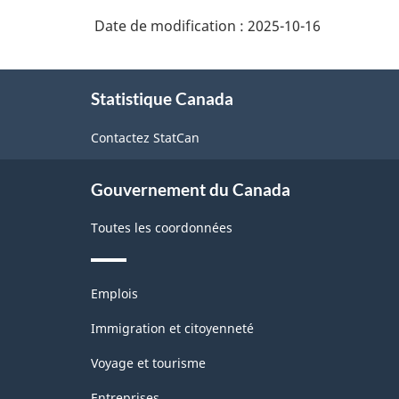
Date de modification :
2025-10-16
À
Statistique Canada
propos
de
Contactez StatCan
ce
site
Gouvernement du Canada
Toutes les coordonnées
Thèmes
Emplois
et
sujets
Immigration et citoyenneté
Voyage et tourisme
Entreprises