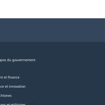
opos du gouvernement
nt et finance
nce et innovation
chtones
ans et militaires