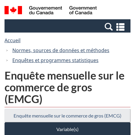
Passer
Passer
Passer
Recherche
/
au
au
à
et
Government
Gestionnaire
contenu
la
menus
of
Re
des
principal
version
Canada
et
Invitations
HTML
Accueil
me
simplifiée
Normes, sources de données et méthodes
Enquêtes et programmes statistiques
Enquête mensuelle sur le
commerce de gros
(EMCG)
Enquête mensuelle sur le commerce de gros (EMCG)
Variable(s)