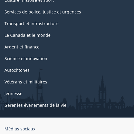
Culture, histoire et sport
Services de police, justice et urgences
Transport et infrastructure
Le Canada et le monde
Argent et finance
Science et innovation
Autochtones
Vétérans et militaires
Jeunesse
Gérer les événements de la vie
Organisation
Médias sociaux