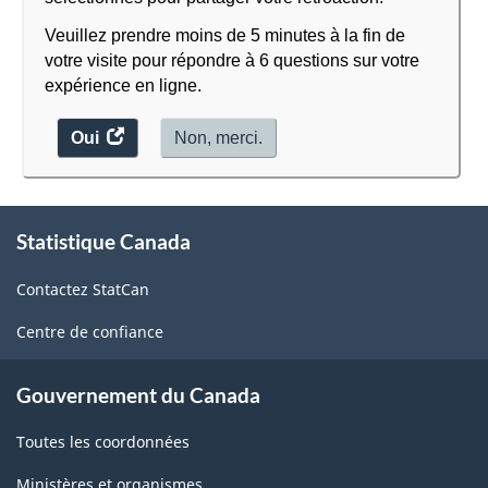
Veuillez prendre moins de 5 minutes à la fin de
votre visite pour répondre à 6 questions sur votre
expérience en ligne.
Oui
accéder
Non, merci.
au
sondage.
À
Statistique Canada
propos
de
Contactez StatCan
ce
site
Centre de confiance
Gouvernement du Canada
Toutes les coordonnées
Ministères et organismes