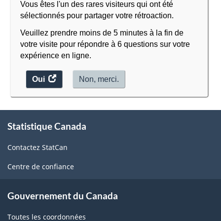
Vous êtes l'un des rares visiteurs qui ont été
sélectionnés pour partager votre rétroaction.
Veuillez prendre moins de 5 minutes à la fin de
votre visite pour répondre à 6 questions sur votre
expérience en ligne.
Oui
accéder
Non, merci.
au
sondage.
À
Statistique Canada
propos
de
Contactez StatCan
ce
site
Centre de confiance
Gouvernement du Canada
Toutes les coordonnées