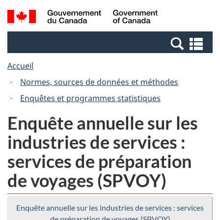
Passer
Passer
Passer
Recherche
/
au
au
à
et
Government
Gestionnaire
contenu
la
menus
of
Re
des
principal
version
Canada
et
Invitations
HTML
Accueil
me
simplifiée
Normes, sources de données et méthodes
Enquêtes et programmes statistiques
Enquête annuelle sur les
industries de services :
services de préparation
de voyages (SPVOY)
Enquête annuelle sur les industries de services : services
de préparation de voyages (SPVOY)