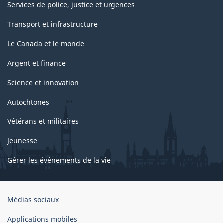
Services de police, justice et urgences
Transport et infrastructure
Le Canada et le monde
Argent et finance
Science et innovation
Autochtones
Vétérans et militaires
Jeunesse
Gérer les événements de la vie
Organisation
Médias sociaux
du
gouvernement
Applications mobiles