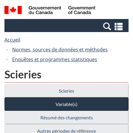
Passer
Passer
Recherche
/
au
à
et
Government
contenu
la
menus
of
Re
principal
version
Canada
et
HTML
Accueil
me
simplifiée
Normes, sources de données et méthodes
Enquêtes et programmes statistiques
Scieries
Scieries
Variable(s)
Résumé des changements
Autres périodes de référence