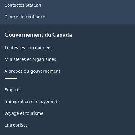
de
Contactez StatCan
ce
site
Centre de confiance
Gouvernement du Canada
Toutes les coordonnées
Ministères et organismes
À propos du gouvernement
Thèmes
Emplois
et
sujets
Immigration et citoyenneté
Voyage et tourisme
Entreprises