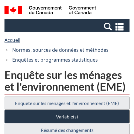
Passer
Passer
Recherche
/
au
à
et
Government
contenu
la
menus
of
Re
principal
version
Canada
et
HTML
Accueil
me
simplifiée
Normes, sources de données et méthodes
Enquêtes et programmes statistiques
Enquête sur les ménages
et l'environnement (EME)
Enquête sur les ménages et l'environnement (EME)
Variable(s)
Résumé des changements