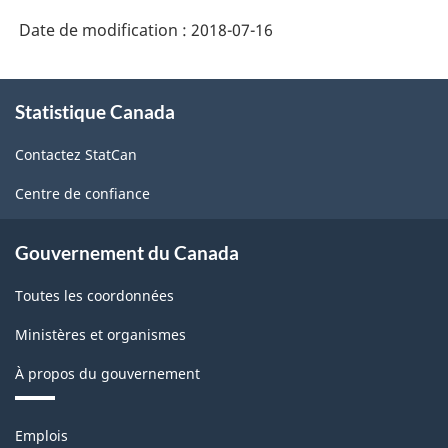
Date de modification :
2018-07-16
À
Statistique Canada
propos
de
Contactez StatCan
ce
site
Centre de confiance
Gouvernement du Canada
Toutes les coordonnées
Ministères et organismes
À propos du gouvernement
Thèmes
Emplois