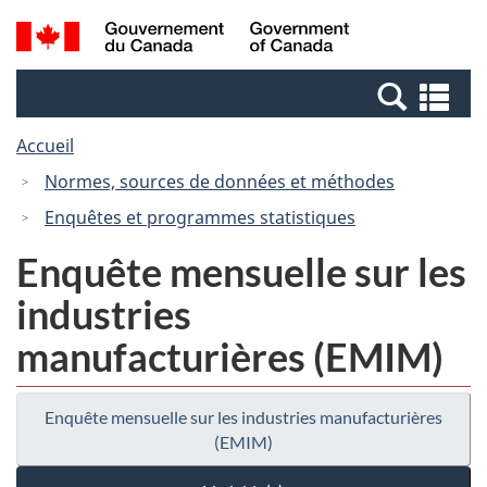
Passer
Passer
Recherche
/
au
à
et
Government
contenu
la
menus
of
Re
principal
version
Canada
et
HTML
Accueil
me
simplifiée
Normes, sources de données et méthodes
Enquêtes et programmes statistiques
Enquête mensuelle sur les
industries
manufacturières (EMIM)
Enquête mensuelle sur les industries manufacturières
(EMIM)