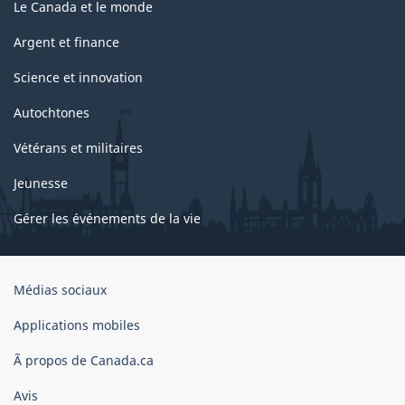
Le Canada et le monde
Argent et finance
Science et innovation
Autochtones
Vétérans et militaires
Jeunesse
Gérer les événements de la vie
Organisation
Médias sociaux
du
gouvernement
Applications mobiles
du
Ã propos de Canada.ca
Canada
Avis