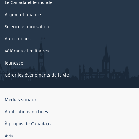
Le Canada et le monde
Argent et finance
Science et innovation
Autochtones
Vétérans et militaires
Jeunesse
Gérer les événements de la vie
Organisation
Médias sociaux
du
gouvernement
Applications mobiles
du
Ã propos de Canada.ca
Canada
Avis