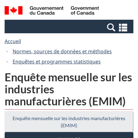
Passer
Passer
Recherche
/
au
à
et
Government
contenu
la
menus
of
Re
principal
version
Canada
et
HTML
Accueil
me
simplifiée
Normes, sources de données et méthodes
Enquêtes et programmes statistiques
Enquête mensuelle sur les
industries
manufacturières (EMIM)
Enquête mensuelle sur les industries manufacturières
(EMIM)