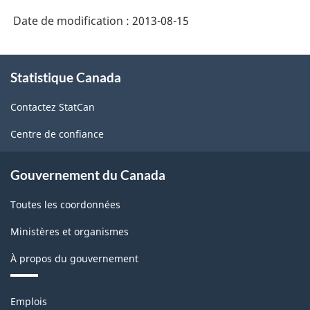
Date de modification :
2013-08-15
À
Statistique Canada
propos
de
Contactez StatCan
ce
site
Centre de confiance
Gouvernement du Canada
Toutes les coordonnées
Ministères et organismes
À propos du gouvernement
Thèmes
Emplois