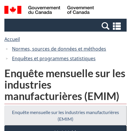
Passer
Passer
Recherche
/
au
à
et
Government
contenu
la
menus
of
Re
principal
version
Canada
et
HTML
Accueil
me
simplifiée
Normes, sources de données et méthodes
Enquêtes et programmes statistiques
Enquête mensuelle sur les
industries
manufacturières (EMIM)
Enquête mensuelle sur les industries manufacturières
(EMIM)