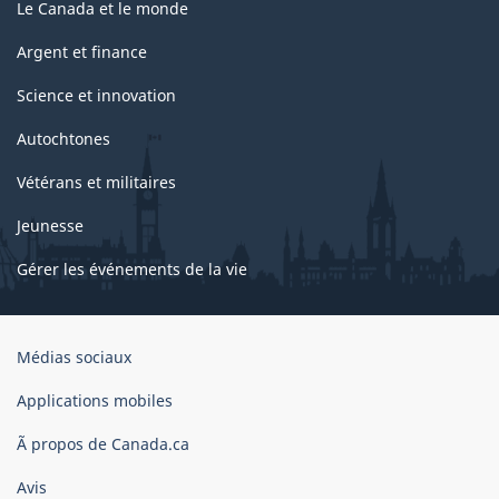
Le Canada et le monde
Argent et finance
Science et innovation
Autochtones
Vétérans et militaires
Jeunesse
Gérer les événements de la vie
Organisation
Médias sociaux
du
gouvernement
Applications mobiles
du
Ã propos de Canada.ca
Canada
Avis