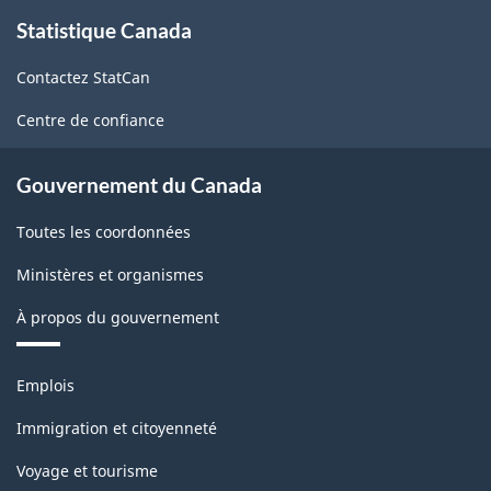
À
Statistique Canada
propos
de
Contactez StatCan
ce
site
Centre de confiance
Gouvernement du Canada
Toutes les coordonnées
Ministères et organismes
À propos du gouvernement
Thèmes
Emplois
et
sujets
Immigration et citoyenneté
Voyage et tourisme