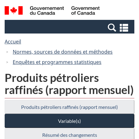
Passer
Passer
Recherche
/
au
à
et
Government
contenu
la
menus
of
Re
principal
version
Canada
et
HTML
Accueil
me
simplifiée
Normes, sources de données et méthodes
Enquêtes et programmes statistiques
Produits pétroliers
raffinés (rapport mensuel)
Produits pétroliers raffinés (rapport mensuel)
Variable(s)
Résumé des changements