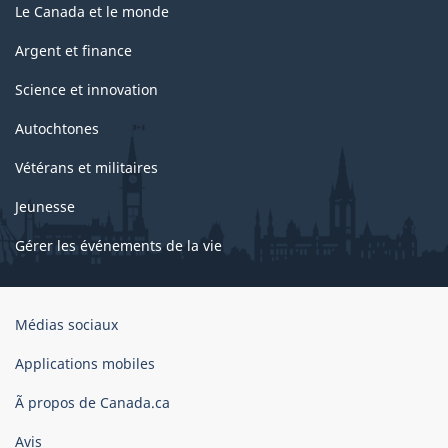
Le Canada et le monde
Argent et finance
Science et innovation
Autochtones
Vétérans et militaires
Jeunesse
Gérer les événements de la vie
Organisation
Médias sociaux
du
gouvernement
Applications mobiles
du
Ã propos de Canada.ca
Canada
Avis