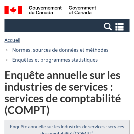
Passer
Passer
Recherche
/
au
à
et
Government
contenu
la
menus
of
Re
principal
version
Canada
et
HTML
Accueil
me
simplifiée
Normes, sources de données et méthodes
Enquêtes et programmes statistiques
Enquête annuelle sur les
industries de services :
services de comptabilité
(COMPT)
Enquête annuelle sur les industries de services : services
de comptabilité (COMPT)