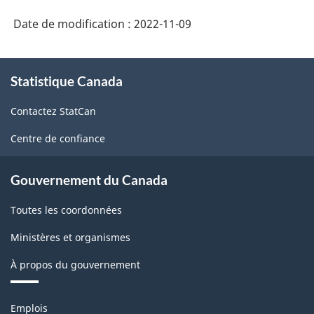
Date de modification :
2022-11-09
À
Statistique Canada
propos
de
Contactez StatCan
ce
site
Centre de confiance
Gouvernement du Canada
Toutes les coordonnées
Ministères et organismes
À propos du gouvernement
Thèmes
Emplois