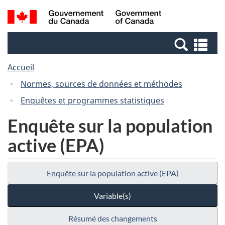
Passer
Passer
Recherche
/
au
à
et
Government
contenu
la
menus
of
Re
principal
version
Canada
et
HTML
Accueil
me
simplifiée
Normes, sources de données et méthodes
Enquêtes et programmes statistiques
Enquête sur la population
active (EPA)
Enquête sur la population active (EPA)
Variable(s)
Résumé des changements