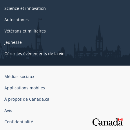
Science et innovation
Autochtones
Vétérans et militaires
Jeunesse
Gérer les événements de la vie
Organisation
Médias sociaux
du
gouvernement
Applications mobiles
du
Ã propos de Canada.ca
Canada
Avis
Confidentialité