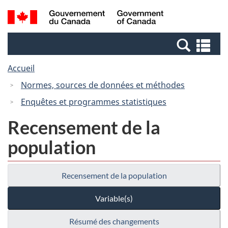
Passer
Passer
Recherche
/
au
à
et
Government
contenu
la
menus
of
Re
principal
version
Canada
et
HTML
Accueil
me
simplifiée
Normes, sources de données et méthodes
Enquêtes et programmes statistiques
Recensement de la
population
Recensement de la population
Variable(s)
Résumé des changements