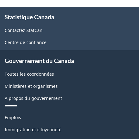
À
Statistique Canada
propos
de
Contactez StatCan
ce
site
Centre de confiance
Gouvernement du Canada
Toutes les coordonnées
Ministères et organismes
À propos du gouvernement
Thèmes
Emplois
et
sujets
Immigration et citoyenneté