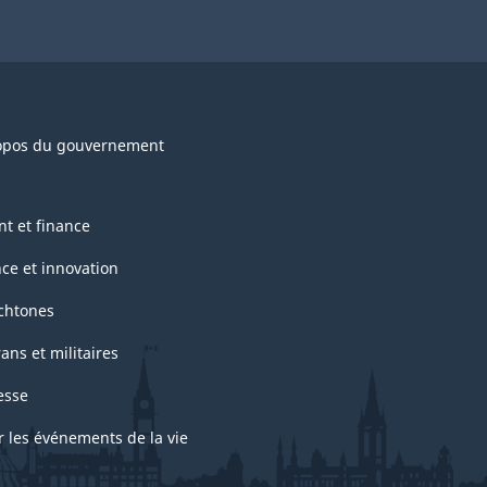
opos du gouvernement
nt et finance
nce et innovation
chtones
ans et militaires
esse
r les événements de la vie