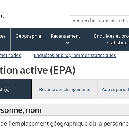
Passer
Passer
Passer
au
à
à
/
Recherche
Rechercher
contenu
« À
la
Government
dans
principal
propos
version
of
Statistique
de
HTML
ces
Géographie
Recensement
Enquêtes et p
Canada
Canada
ce
simplifiée
statistiqu
site »
 méthodes
Enquêtes et programmes statistiques
tion active (EPA)
le(s)
Résumé des changements
Autres périod
ersonne, nom
 de l'emplacement géographique où la personne