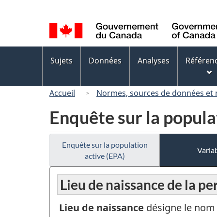
Sélection
de
la
langue
Menus
Sujets
Données
Analyses
Référen
des
sujets
Accueil
Normes, sources de données et
Enquête sur la popula
Enquête sur la population
Variab
active (EPA)
Lieu de naissance de la p
Lieu de naissance
désigne le nom