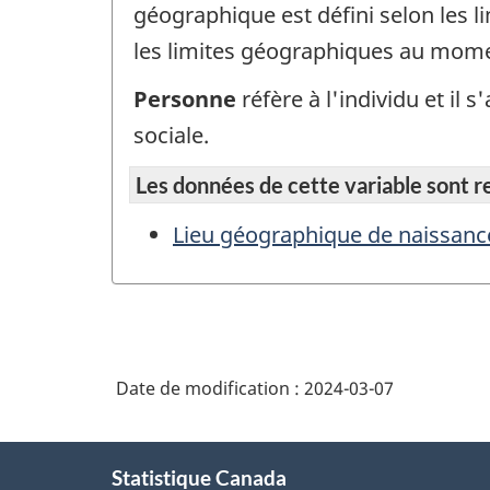
géographique est défini selon les 
les limites géographiques au mome
Personne
réfère à l'individu et il
sociale.
Les données de cette variable sont rep
Lieu géographique de naissanc
Date de modification :
2024-03-07
À
Statistique Canada
propos