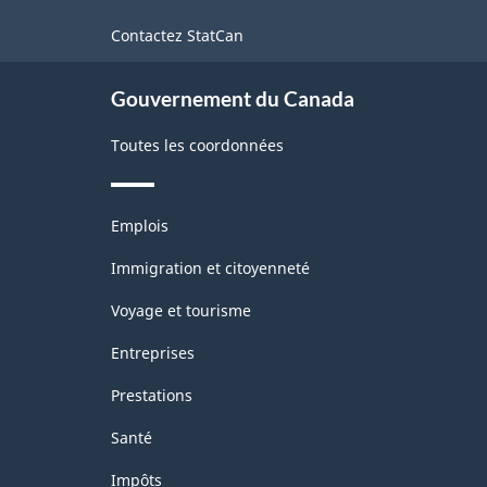
de
Contactez StatCan
ce
site
Gouvernement du Canada
Toutes les coordonnées
Thèmes
Emplois
et
sujets
Immigration et citoyenneté
Voyage et tourisme
Entreprises
Prestations
Santé
Impôts