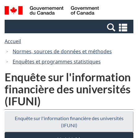
Passer
Passer
Recherche
/
au
à
et
Government
contenu
la
menus
of
Re
principal
version
Canada
et
HTML
Accueil
me
simplifiée
Normes, sources de données et méthodes
Enquêtes et programmes statistiques
Enquête sur l'information
financière des universités
(IFUNI)
Enquête sur l'information financière des universités
(IFUNI)