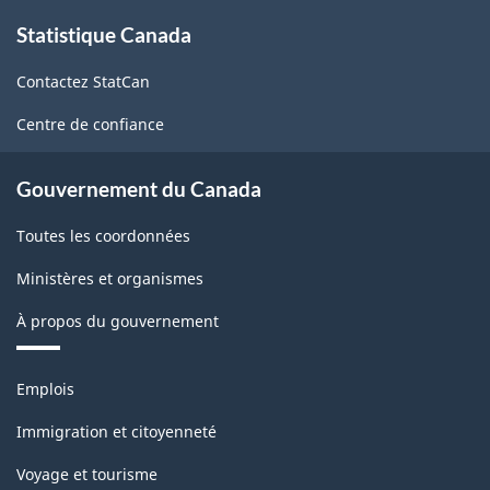
À
Statistique Canada
propos
de
Contactez StatCan
ce
site
Centre de confiance
Gouvernement du Canada
Toutes les coordonnées
Ministères et organismes
À propos du gouvernement
Thèmes
Emplois
et
sujets
Immigration et citoyenneté
Voyage et tourisme