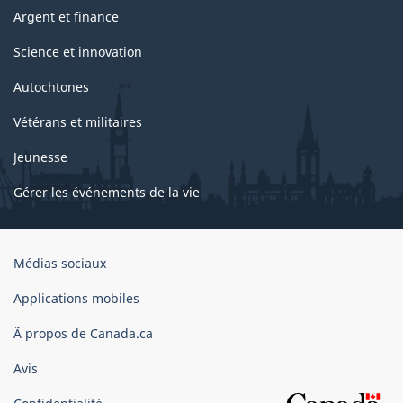
Argent et finance
Science et innovation
Autochtones
Vétérans et militaires
Jeunesse
Gérer les événements de la vie
Organisation
Médias sociaux
du
gouvernement
Applications mobiles
du
Ã propos de Canada.ca
Canada
Avis