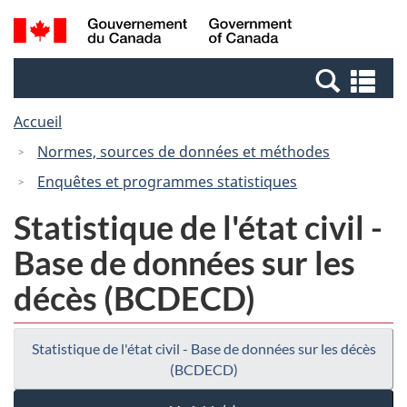
Passer
Passer
Recherche
/
au
à
et
Government
contenu
la
menus
of
Re
principal
version
Canada
et
HTML
Accueil
me
simplifiée
Normes, sources de données et méthodes
Enquêtes et programmes statistiques
Statistique de l'état civil -
Base de données sur les
décès (BCDECD)
Statistique de l'état civil - Base de données sur les décès
(BCDECD)