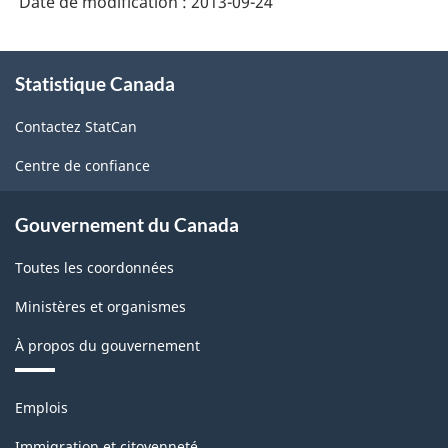
Date de modification :
2013-09-24
À
Statistique Canada
propos
de
Contactez StatCan
ce
site
Centre de confiance
Gouvernement du Canada
Toutes les coordonnées
Ministères et organismes
À propos du gouvernement
Thèmes
Emplois
et
sujets
Immigration et citoyenneté