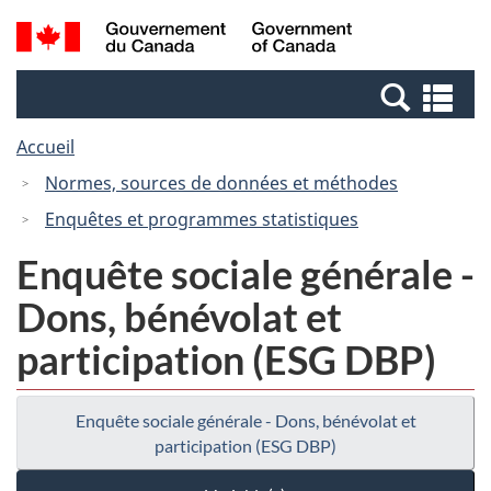
Passer
Passer
Recherche
/
au
à
et
Government
contenu
la
menus
of
Re
principal
version
Canada
et
HTML
Accueil
me
simplifiée
Normes, sources de données et méthodes
Enquêtes et programmes statistiques
Enquête sociale générale -
Dons, bénévolat et
participation (ESG DBP)
Enquête sociale générale - Dons, bénévolat et
participation (ESG DBP)