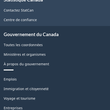
propos
de
Contactez StatCan
ce
site
Centre de confiance
Gouvernement du Canada
Toutes les coordonnées
Ministères et organismes
À propos du gouvernement
Thèmes
Emplois
et
sujets
Immigration et citoyenneté
Voyage et tourisme
Entreprises