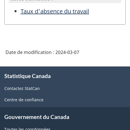
Taux d'absence du travail
Date de modification :
2024-03-07
À
Statistique Canada
propos
de
Contactez StatCan
ce
site
Centre de confiance
Gouvernement du Canada
Toutes les coordonnées