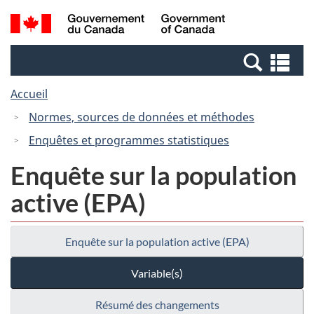
Passer
Passer
Recherche
/
au
à
et
Government
contenu
la
menus
of
Re
principal
version
Canada
et
HTML
Accueil
me
simplifiée
Normes, sources de données et méthodes
Enquêtes et programmes statistiques
Enquête sur la population
active (EPA)
Enquête sur la population active (EPA)
Variable(s)
Résumé des changements