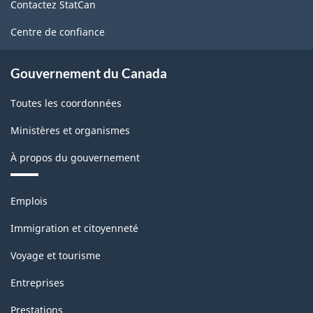
Contactez StatCan
ce
site
Centre de confiance
Gouvernement du Canada
Toutes les coordonnées
Ministères et organismes
À propos du gouvernement
Thèmes
Emplois
et
sujets
Immigration et citoyenneté
Voyage et tourisme
Entreprises
Prestations