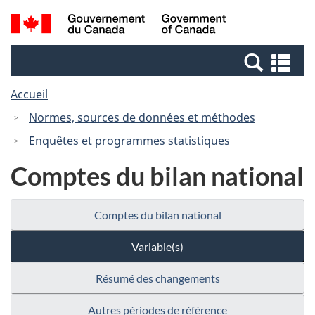
Passer
Passer
Recherche
/
au
à
et
Government
contenu
la
menus
of
Re
principal
version
Canada
et
HTML
Accueil
me
simplifiée
Normes, sources de données et méthodes
Enquêtes et programmes statistiques
Comptes du bilan national
Comptes du bilan national
Variable(s)
Résumé des changements
Autres périodes de référence