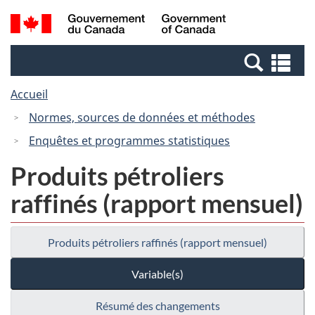
Passer
Passer
Recherche
/
au
à
et
Government
contenu
la
menus
of
Re
principal
version
Canada
et
HTML
Accueil
me
simplifiée
Normes, sources de données et méthodes
Enquêtes et programmes statistiques
Produits pétroliers
raffinés (rapport mensuel)
Produits pétroliers raffinés (rapport mensuel)
Variable(s)
Résumé des changements