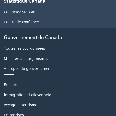
Statistique Canada
propos
de
Contactez StatCan
ce
site
Centre de confiance
Gouvernement du Canada
Toutes les coordonnées
Ministères et organismes
À propos du gouvernement
Thèmes
Emplois
et
sujets
Immigration et citoyenneté
Voyage et tourisme
Entreprises