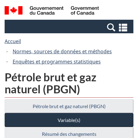
Passer
Passer
Recherche
/
au
à
et
Government
contenu
la
menus
of
Re
principal
version
Canada
et
HTML
Accueil
me
simplifiée
Normes, sources de données et méthodes
Enquêtes et programmes statistiques
Pétrole brut et gaz
naturel (PBGN)
Pétrole brut et gaz naturel (PBGN)
Variable(s)
Résumé des changements