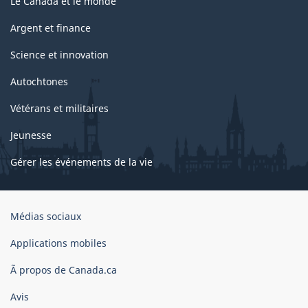
Le Canada et le monde
Argent et finance
Science et innovation
Autochtones
Vétérans et militaires
Jeunesse
Gérer les événements de la vie
Organisation
Médias sociaux
du
gouvernement
Applications mobiles
du
Ã propos de Canada.ca
Canada
Avis