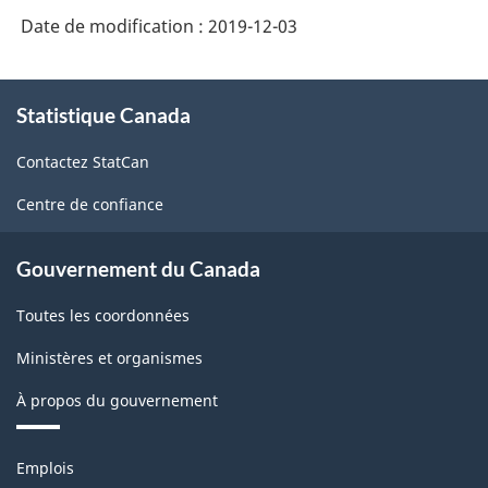
Date de modification :
2019-12-03
À
Statistique Canada
propos
de
Contactez StatCan
ce
site
Centre de confiance
Gouvernement du Canada
Toutes les coordonnées
Ministères et organismes
À propos du gouvernement
Thèmes
Emplois
et