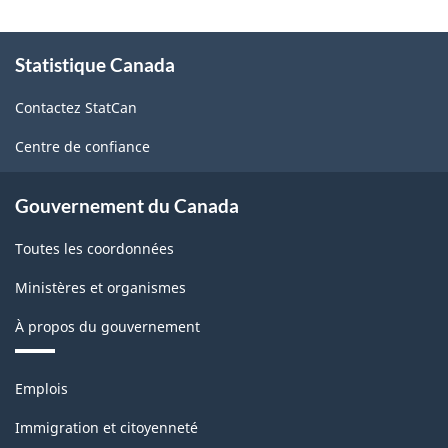
À
Statistique Canada
propos
de
Contactez StatCan
ce
site
Centre de confiance
Gouvernement du Canada
Toutes les coordonnées
Ministères et organismes
À propos du gouvernement
Thèmes
Emplois
et
sujets
Immigration et citoyenneté