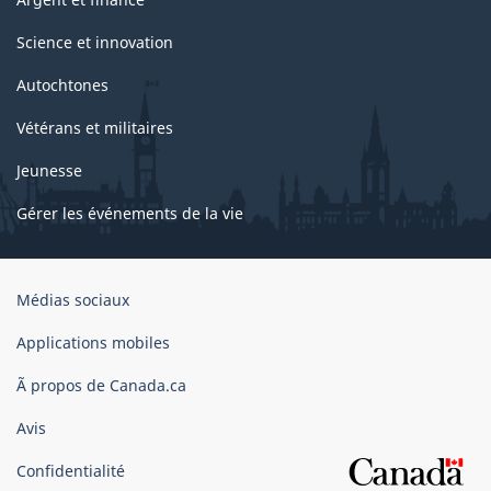
Science et innovation
Autochtones
Vétérans et militaires
Jeunesse
Gérer les événements de la vie
Organisation
Médias sociaux
du
gouvernement
Applications mobiles
du
Ã propos de Canada.ca
Canada
Avis
Confidentialité