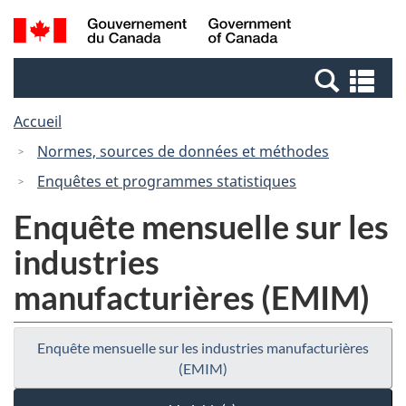
Passer
Passer
Recherche
/
au
à
et
Government
contenu
la
menus
of
Re
principal
version
Canada
et
HTML
Accueil
me
simplifiée
Normes, sources de données et méthodes
Enquêtes et programmes statistiques
Enquête mensuelle sur les
industries
manufacturières (EMIM)
Enquête mensuelle sur les industries manufacturières
(EMIM)