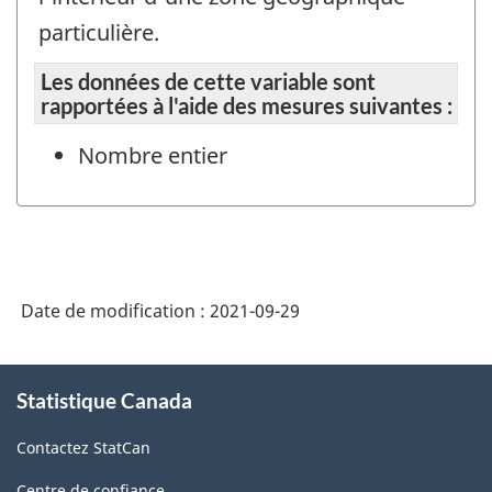
particulière.
Les données de cette variable sont
rapportées à l'aide des mesures suivantes :
Nombre entier
Date de modification :
2021-09-29
À
Statistique Canada
propos
de
Contactez StatCan
ce
site
Centre de confiance