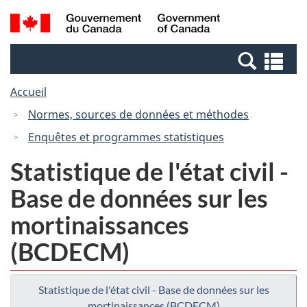
Passer
Passer
Recherche
/
au
à
et
Government
contenu
la
menus
of
Re
principal
version
Canada
et
HTML
Accueil
me
simplifiée
Normes, sources de données et méthodes
Enquêtes et programmes statistiques
Statistique de l'état civil -
Base de données sur les
mortinaissances
(BCDECM)
Statistique de l'état civil - Base de données sur les
mortinaissances (BCDECM)