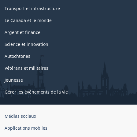
Transport et infrastructure
Le Canada et le monde
Argent et finance
Science et innovation
Autochtones
Vétérans et militaires
Jeunesse
Gérer les événements de la vie
Organisation
Médias sociaux
du
gouvernement
Applications mobiles
du