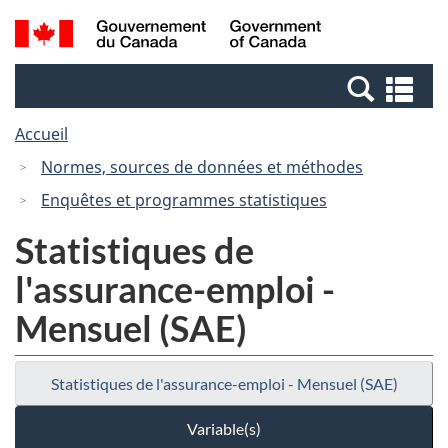
Passer
Passer
Recherche
/
au
à
et
Government
contenu
la
menus
of
Re
principal
version
Canada
et
HTML
Accueil
me
simplifiée
Normes, sources de données et méthodes
Enquêtes et programmes statistiques
Statistiques de
l'assurance-emploi -
Mensuel (SAE)
Statistiques de l'assurance-emploi - Mensuel (SAE)
Variable(s)