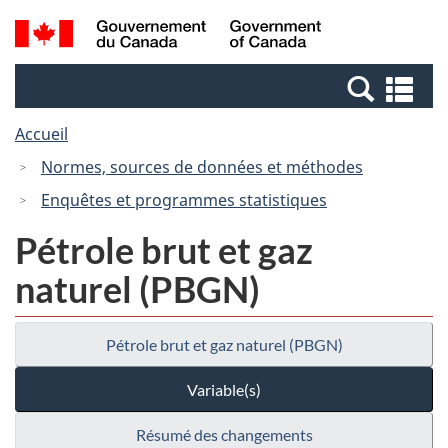
Passer
Passer
Recherche
/
au
à
et
Government
contenu
la
menus
of
Re
principal
version
Canada
et
HTML
Accueil
me
simplifiée
Normes, sources de données et méthodes
Enquêtes et programmes statistiques
Pétrole brut et gaz
naturel (PBGN)
Pétrole brut et gaz naturel (PBGN)
Variable(s)
Résumé des changements