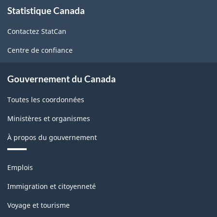
À
Statistique Canada
propos
de
Contactez StatCan
ce
site
Centre de confiance
Gouvernement du Canada
Toutes les coordonnées
Ministères et organismes
À propos du gouvernement
Thèmes
Emplois
et
sujets
Immigration et citoyenneté
Voyage et tourisme